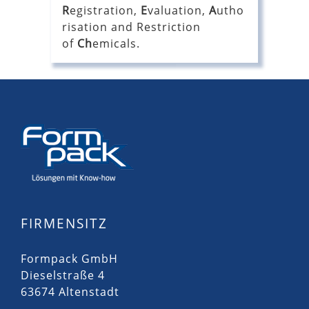
R
egistration,
E
valuation,
A
utho
risation and Restriction
of
Ch
emicals.
FIRMENSITZ
Formpack GmbH
Dieselstraße 4
63674 Altenstadt