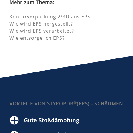
Mehr zum Thema:
Konturverpackung 2/3D aus EPS
Wie wird EPS hergestellt?
Wie wird EPS verarbeitet?
Wie entsorge ich EPS?
®
VORTEILE VON STYROPOR
(EPS) - SCHÄUMEN
Gute Stoßdämpfung